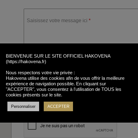
Saisissez votre message ici
*
BIENVENUE SUR LE SITE OFFICIEL HAKOVENA
(https://hakovena.fr)
Consentement RGPD
*
Nous respectons votre vie privée :
J'autorise Hakovena à traiter et stocker les données 
Hakovena utilise des cookies afin de vous offrir la meilleure
afin de répondre à ma requête.
expérience de navigation possible. En cliquant sur
"ACCEPTER", vous consentez à l'utilisation de TOUS les
cookies présents sur le site.
Pour en savoir plus sur le traitement et le stockage 
vous pouvez consulter notre politique de confidentialit
Personnaliser
ACCEPTER