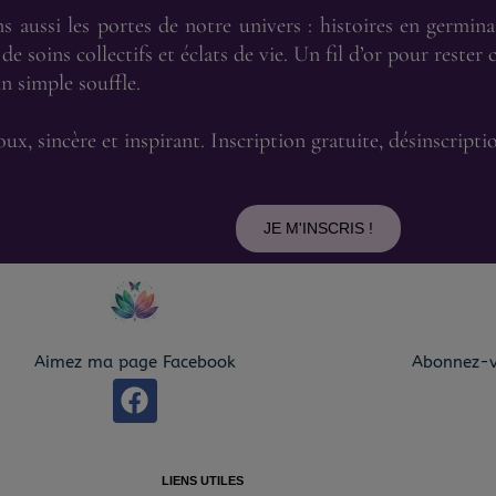
aussi les portes de notre univers : histoires en germinat
de soins collectifs et éclats de vie. Un fil d’or pour rester 
n simple souffle.
x, sincère et inspirant. Inscription gratuite, désinscript
JE M'INSCRIS !
Aimez ma page Facebook
Abonnez-v
F
a
c
e
LIENS UTILES