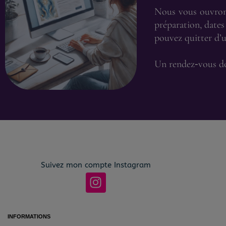
Nous vous ouvrons 
préparation, dates 
pouvez quitter d’u
Un rendez‑vous dou
Suivez mon compte Instagram
I
n
s
t
INFORMATIONS