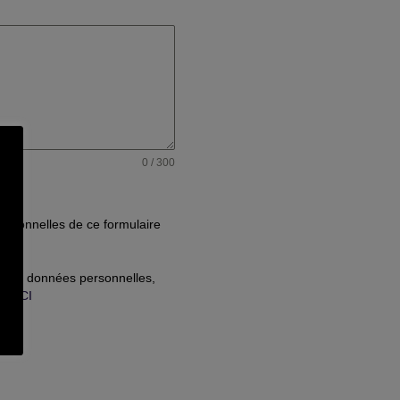
0 / 300
personnelles de ce formulaire
de vos données personnelles,
é :
ICI