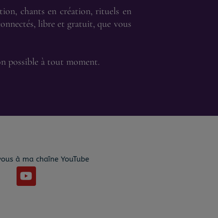
ion, chants en création, rituels en
connectés, libre et gratuit, que vous
ion possible à tout moment.
ous à ma chaîne YouTube
Y
o
u
t