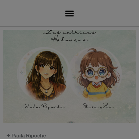
Aller
au
contenu
✦ Paula Ripoche