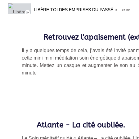
LIBÈRE TOI DES EMPRISES DU PASSÉ
s
15 mn
LIBÉRATION - APAISEMENT
10 mn 10 s
Retrouvez l'apaisement (ext
SOIN D'APAISEMENT (EXTRAIT)
1 mn
Il y a quelques temps de cela, j’avais été invité par m
cette mini mini méditation soin énergétique d’apaisem
minute. Mettez un casque et augmenter le son au 
minute
Atlante - La cité oubliée.
Le Soin méditatif guidé « Atlante – La cité oubliée. U