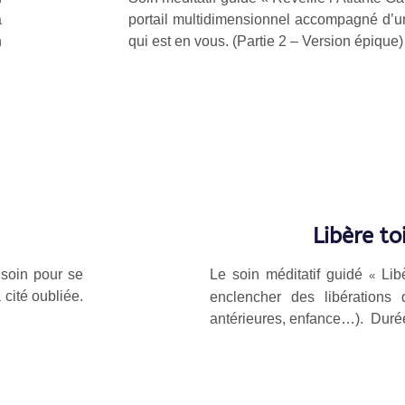
a
portail multidimensionnel accompagné d’un 
n
qui est en vous.
(Partie 2
– Version épique
)
Libère t
 soin pour se
Le soin méditatif guidé
Lib
«
 cité oubliée.
enclencher des libérations
antérieures, enfance…).
Duré