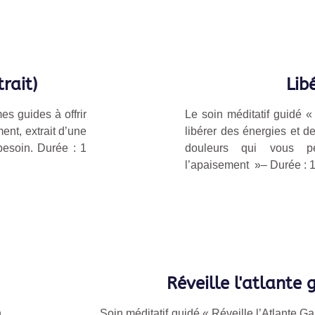
rait)
Lib
es guides à offrir
Le soin méditatif guidé 
ent, extrait d’une
libérer des énergies et d
besoin.
Durée :
1
douleurs qui vous p
l’apaisement
»
– Durée : 
Réveille l'atlante 
n
Soin méditatif guidé « Réveille l’Atlante G