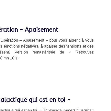
ération - Apaisement
« Libération – Apaisement » pour vous aider : à vous
es émotions négatives, à apaiser des tensions et des
èsent. Version remastérisée de
«
R
etrouvez
10 mn 10 s.
galactique qui est en toi -
alactique qui est en toi. » Un voyage immersif jusqu’au