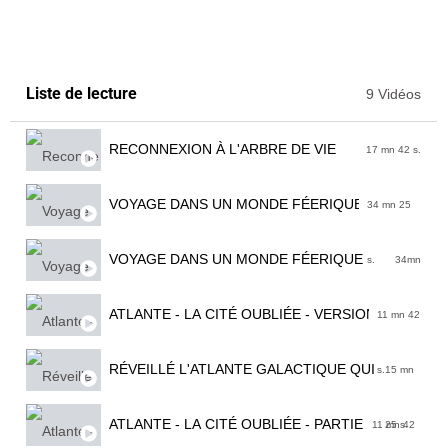
Liste de lecture
9 Vidéos
RECONNEXION À L'ARBRE DE VIE
17 mn 42 s.
VOYAGE DANS UN MONDE FÉERIQUE
34 mn 25
VOYAGE DANS UN MONDE FÉERIQUE
s.
34mn
ATLANTE - LA CITÉ OUBLIÉE - VERSION DOUCE
11 mn 42
RÉVEILLÉ L'ATLANTE GALACTIQUE QUI EN TOI - P
s.
15 mn
ATLANTE - LA CITÉ OUBLIÉE - PARTIE 1
11 mn 42
25 s