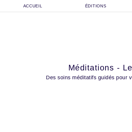
Aller
ACCUEIL
ÉDITIONS
au
contenu
Méditations - L
Des soins méditatifs guidés pour v