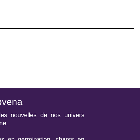
ovena
les nouvelles de nos univers
ime.
es en germination, chants en